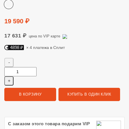
Цвет
Цена
19 590 ₽
17 631 ₽
цена по VIP карте
4898 ₽
× 4 платежа в Сплит
Яндекс Сплит. 4898 руб, 4 платежа в Сплит
Количество
В КОРЗИНУ
КУПИТЬ В ОДИН КЛИК
С заказом этого товара подарим VIP