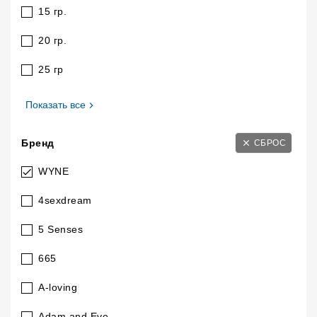
15 гр.
20 гр.
25 гр
, Размер
Показать все
Бренд
СБРОС
WYNE
4sexdream
5 Senses
665
A-loving
Adam and Eve