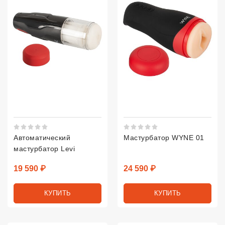
Рейтинг 5 из 5.
Рейтинг 5 из 5.
Автоматический
Мастурбатор WYNE 01
мастурбатор Levi
Цена
Цена
19 590 ₽
24 590 ₽
КУПИТЬ
КУПИТЬ