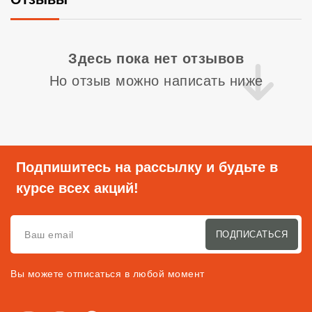
Со
Здесь пока нет отзывов
Но отзыв можно написать ниже
Подпишитесь на рассылку и будьте в
курсе всех акций!
ПОДПИСАТЬСЯ
Вы можете отписаться в любой момент