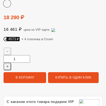
Цвет
Цена
18 290 ₽
16 461 ₽
цена по VIP карте
4573 ₽
× 4 платежа в Сплит
Яндекс Сплит. 4573 руб, 4 платежа в Сплит
Количество
В КОРЗИНУ
КУПИТЬ В ОДИН КЛИК
С заказом этого товара подарим VIP